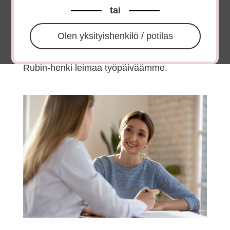
tai
tahansa ottaa
yhteyttä
tuoteasiantuntijoihimme
.
Olen yksityishenkilö / potilas
Katso video
Rubin Medicalista ja saa
katsaus toimintaamme ja siihen, miten
Rubin-henki leimaa työpäiväämme.