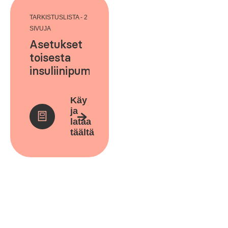
TARKISTUSLISTA - 2
SIVUJA
Asetukset
toisesta
insuliinipumpusta
Tandem
t:slim X2™-
Käy
insuliinipumppuun
ja
lataa
täältä