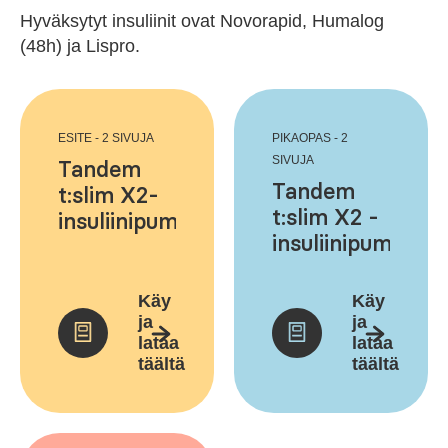
Hyväksytyt insuliinit ovat Novorapid, Humalog
(48h) ja Lispro.
ESITE - 2 SIVUJA
PIKAOPAS - 2
SIVUJA
Tandem
Tandem
t:slim X2-
t:slim X2 -
insuliinipumppu
insuliinipumppu
Control-
ja
IQ-
tarvikkeet
teknologialla
Käy
Käy
– Oikean
ja
ja
lataa
lataa
potilaan
täältä
täältä
valinta