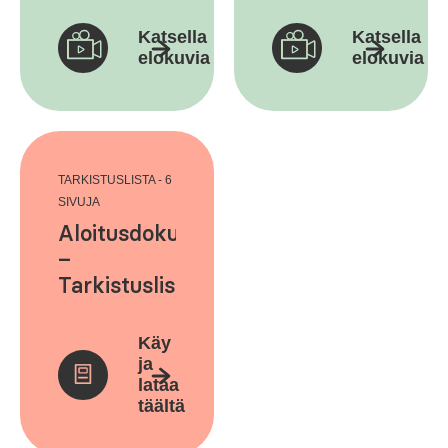
päivittäminen
Katsella
Katsella
/ Så här
elokuvia
elokuvia
uppdaterar
du Tandem
t:slim X2
(på
svenska)
TARKISTUSLISTA - 6
SIVUJA
Aloitusdokumentti
–
Tarkistuslista
uusille
käyttäjille
Käy
ja
lataa
täältä