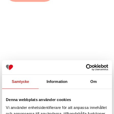
Samtycke
Information
Om
Denna webbplats använder cookies
2. Tukea pumpun ja sensoroinnin
Vi använder enhetsidentifierare för att anpassa innehållet
aloituksen yhteydessä
och annonserna till användarna, tillhandahålla funktioner