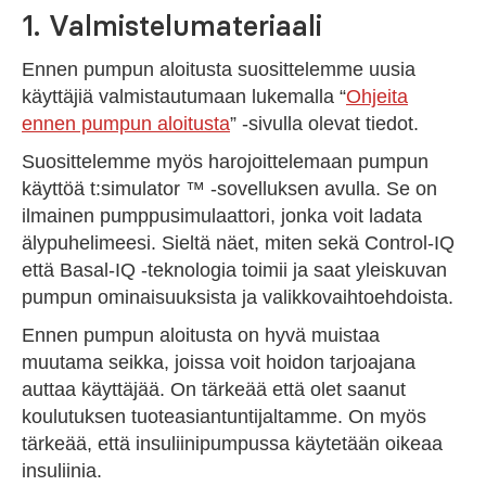
1. Valmistelumateriaali
Ennen pumpun aloitusta suosittelemme uusia
käyttäjiä valmistautumaan lukemalla “
Ohjeita
ennen pumpun aloitusta
” -sivulla olevat tiedot.
Suosittelemme myös harojoittelemaan pumpun
käyttöä t:simulator ™ -sovelluksen avulla. Se on
ilmainen pumppusimulaattori, jonka voit ladata
älypuhelimeesi. Sieltä näet, miten sekä Control-IQ
että Basal-IQ -teknologia toimii ja saat yleiskuvan
pumpun ominaisuuksista ja valikkovaihtoehdoista.
Ennen pumpun aloitusta on hyvä muistaa
muutama seikka, joissa voit hoidon tarjoajana
auttaa käyttäjää. On tärkeää että olet saanut
koulutuksen tuoteasiantuntijaltamme. On myös
tärkeää, että insuliinipumpussa käytetään oikeaa
insuliinia.