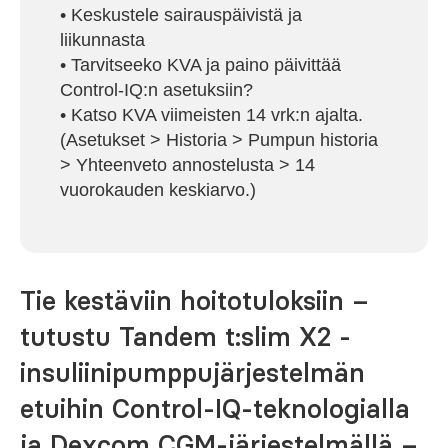
• Keskustele sairauspäivistä ja
liikunnasta
• Tarvitseeko KVA ja paino päivittää
Control-IQ:n asetuksiin?
• Katso KVA viimeisten 14 vrk:n ajalta.
(Asetukset > Historia > Pumpun historia
> Yhteenveto annostelusta > 14
vuorokauden keskiarvo.)
Tie kestäviin hoitotuloksiin –
tutustu Tandem t:slim X2 -
insuliinipumppujärjestelmän
etuihin Control-IQ-teknologialla
ja Dexcom CGM-järjestelmällä –