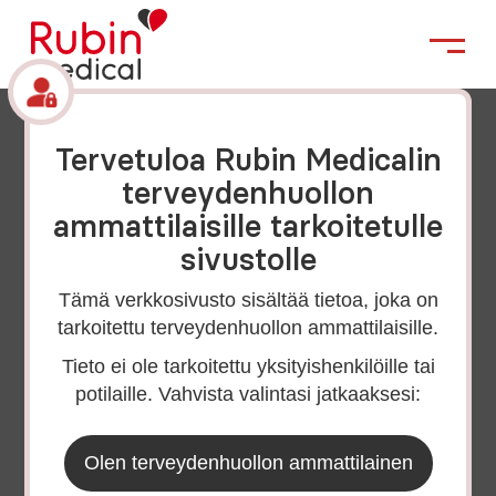
Terveyden­huollossa
Tervetuloa Rubin Medicalin
työskente­leville
terveydenhuollon
ammattilaisille tarkoitetulle
Olemme koonneet tähän tietomateriaalia
osaamisesi tueksi, jota voit hyödyntää myös
sivustolle
potilasohjauksessa.
Tämä verkkosivusto sisältää tietoa, joka on
Olemme lajitelleet materiaalin seuraaviin
tarkoitettu terveydenhuollon ammattilaisille.
kategorioihin:
Tieto ei ole tarkoitettu yksityishenkilöille tai
1. Valmistelumateriaali
potilaille. Vahvista valintasi jatkaaksesi:
2. Tukea pumpun ja sensoroinnin
aloituksen yhteydessä
3. Vinkkejä seurantaan
Olen terveydenhuollon ammattilainen
Jos sinulla on kysyttävää, voit milloin