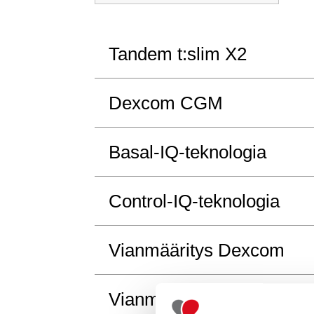
våra
vanliga
frågor
Tandem t:slim X2
och
svar
Dexcom CGM
Basal-IQ-teknologia
Control-IQ-teknologia
Vianmääritys Dexcom
Vianmääritys Tandem t:sl