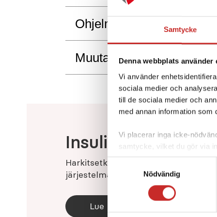
Ohjelmistopäivitys
Samtycke
Muuta
Denna webbplats använder 
Vi använder enhetsidentifierar
sociala medier och analysera 
till de sociala medier och a
med annan information som du 
Vi placerar inga icke-nödvändi
Insuliinipumppu­jä
samtycke, vilket du gör via i
nedre vänstra hörnet av din 
Harkitsetko insuliinipumppua? Lue lis
Samtyckesval
nödvändiga för webbplatsens 
järjestelmämme voi helpottaa elämää
Nödvändig
vår personuppgiftspolicy
.
Lue lisää klikkaamalla tästä