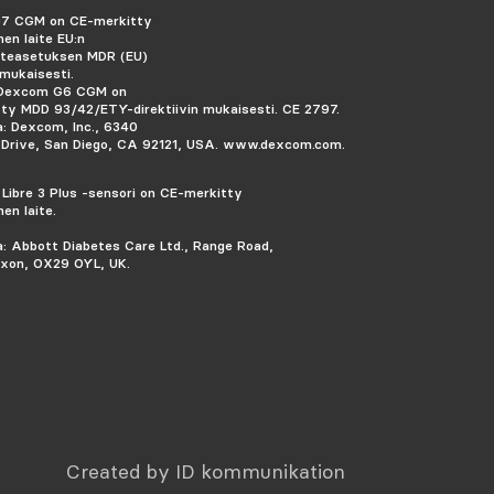
7 CGM on CE-merkitty
inen laite EU:n
aiteasetuksen MDR (EU)
mukaisesti.
 Dexcom G6 CGM on
ty MDD 93/42/ETY-direktiivin mukaisesti.
CE 2797.
a: Dexcom, Inc., 6340
Drive, San Diego, CA 92121, USA. www.dexcom.com.
 Libre 3 Plus -sensori on CE-merkitty
nen laite.
a: Abbott Diabetes Care Ltd., Range Road,
xon, OX29 OYL, UK.
Created by ID kommunikation