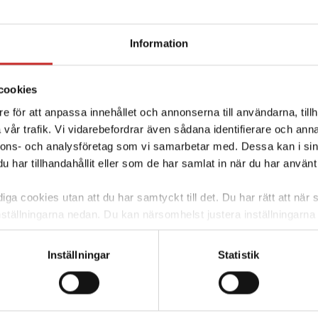
Information
cookies
e för att anpassa innehållet och annonserna till användarna, tillh
vår trafik. Vi vidarebefordrar även sådana identifierare och anna
nnons- och analysföretag som vi samarbetar med. Dessa kan i sin
har tillhandahållit eller som de har samlat in när du har använt 
ga cookies utan att du har samtyckt till det. Du har rätt att när s
rjestelmä
nställningarna nedan. Du kan närsomhelst justera inställningarna
skärm. Väljer du att inte ge ditt samtycke kommer vi enbart pla
ää siitä, miten
funktion. För mer information om cookies och vår personuppgif
si.
Inställningar
Statistik