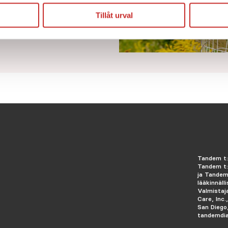
Tillåt urval
Tandem t:
Tandem t:
ja Tandem
lääkinnälli
Valmistaj
Care, Inc.
San Diego
tandemdi