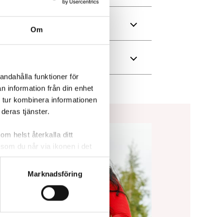
Om
andahålla funktioner för
n information från din enhet
 tur kombinera informationen
deras tjänster.
om helst återkalla ditt
 som du når via ikonen i det
cera cookies som är
tshantering,
se
Marknadsföring