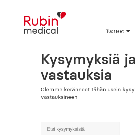
Tuotteet
Kysymyksiä j
vastauksia
Olemme keränneet tähän usein kysy
vastauksineen.
Sök
bland