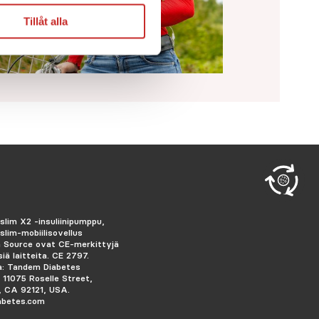
Tillåt alla
slim X2 -insuliinipumppu,
slim-mobiilisovellus
 Source ovat CE-merkittyjä
siä laitteita. CE 2797.
a: Tandem Diabetes
, 11075 Roselle Street,
, CA 92121, USA.
abetes.com