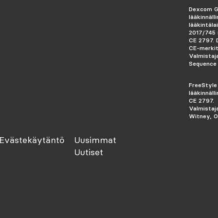
Dexcom G
lääkinnäll
lääkintäl
2017/745 
CE 2797.
CE-merkit
Valmistaj
Sequence 
FreeStyle
lääkinnälli
CE 2797.
Valmistaj
Witney, O
Evästekäytäntö
Uusimmat
Uutiset