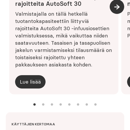
rajoitteita AutoSoft 30
m
Valmistajalla on tällä hetkellä
P
tuotantokapasiteettiin liittyviä
m
rajoitteita AutoSoft 30 -infuusiosettien
n
valmistuksessa, mikä vaikuttaa niiden
P
saatavuuteen. Tasaisen ja tasapuolisen
jakelun varmistamiseksi tilausmäärä on
toistaiseksi rajoitettu yhteen
pakkaukseen asiakasta kohden.
Lue lisää
KÄYTTÄJIEN KERTOMAA