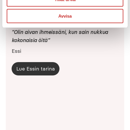
Avvisa
KÄYTTÄJIEN KERTOMAA
”Olin aivan ihmeissäni, kun sain nukkua
kokonaisia öitä”
Essi
Lue Essin tarina