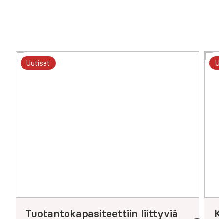
Uutiset
U
Tuotantokapasiteettiin liittyviä