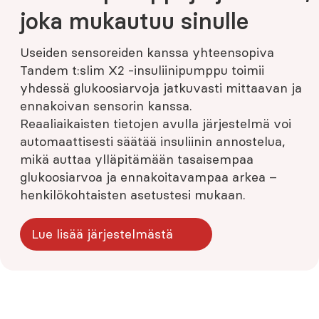
joka mukautuu sinulle
Useiden sensoreiden kanssa yhteensopiva
Tandem t:slim X2 -insuliinipumppu toimii
yhdessä glukoosiarvoja jatkuvasti mittaavan ja
ennakoivan sensorin kanssa.
Reaaliaikaisten tietojen avulla järjestelmä voi
automaattisesti säätää insuliinin annostelua,
mikä auttaa ylläpitämään tasaisempaa
glukoosiarvoa ja ennakoitavampaa arkea –
henkilökohtaisten asetustesi mukaan.
Lue lisää järjestelmästä