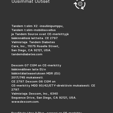
Uusimmat Uutiset
Tandem t:slim X2 -insuliinipumppu,
Tandem t:slim-mobiilisovellus
ja Tandem Source ovat CE-merkittyjä
lääkinnällisiä laitteita. CE 2797.
Valmistaja: Tandem Diabetes
Care, Inc., 11075 Roselle Street,
San Diego, CA 92121, USA.
tandemdiabetes.com
Dexcom G7 CGM on CE-merkitty
lääkinnällinen laite EU:n
lääkintälaiteasetuksen MDR (EU)
2017/745 mukaisesti.
CE 2797. Dexcom G6 CGM on
CE-merkitty MDD 93/42/ETY-direktiivin mukaisesti.
CE
2797.
Valmistaja: Dexcom, Inc., 6340
Sequence Drive, San Diego, CA 92121, USA.
www.dexcom.com.
FreeStyle Libre 3 Plus -sensori on CE-merkitty