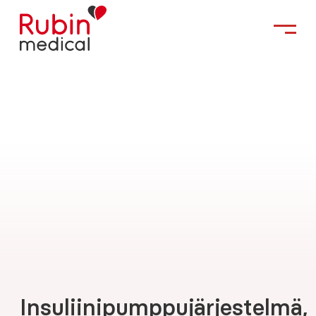
Insuliinipumppujärjestelmä,