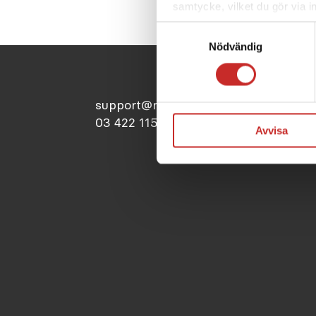
samtycke, vilket du gör via i
nedre vänstra hörnet av din 
Samtyckesval
nödvändiga för webbplatsens 
Nödvändig
vår personuppgiftspolicy
.
support@rubinmedical.fi
03 422 1150
Avvisa