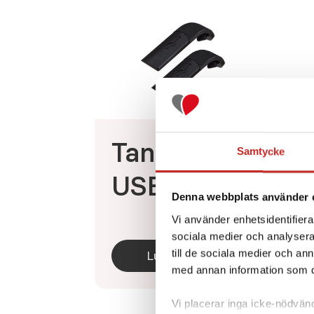
Tandem-
Samtycke
USB-suoja
Denna webbplats använder 
Vi använder enhetsidentifierar
sociala medier och analysera 
till de sociala medier och a
Lue lisää
med annan information som du 
Vi placerar inga icke-nödvändi