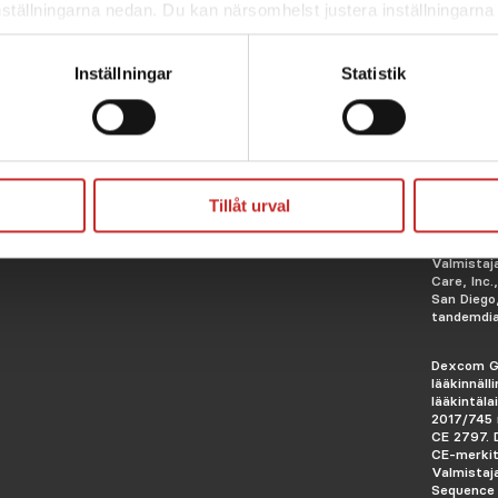
nställningarna nedan. Du kan närsomhelst justera inställningarna
skärm. Väljer du att inte ge ditt samtycke kommer vi enbart pla
funktion. För mer information om cookies och vår personuppgif
Inställningar
Statistik
Tandem t:
Tillåt urval
Tandem t:
ja Tandem
lääkinnälli
Valmistaj
Care, Inc.
San Diego
tandemdi
Dexcom G
lääkinnäll
lääkintäl
2017/745 
CE 2797.
CE-merkit
Valmistaj
Sequence 