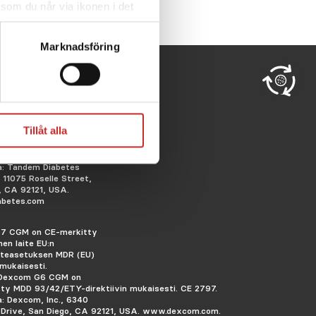
 som du når via ikonen i det
cera cookies som är
tshantering,
se
Marknadsföring
slim X2 -insuliinipumppu,
Tillåt alla
slim-mobiilisovellus
 Source ovat CE-merkittyjä
siä laitteita. CE 2797.
a: Tandem Diabetes
, 11075 Roselle Street,
, CA 92121, USA.
abetes.com
7 CGM on CE-merkitty
inen laite EU:n
aiteasetuksen MDR (EU)
mukaisesti.
 Dexcom G6 CGM on
ty MDD 93/42/ETY-direktiivin mukaisesti.
CE 2797.
a: Dexcom, Inc., 6340
Drive, San Diego, CA 92121, USA. www.dexcom.com.