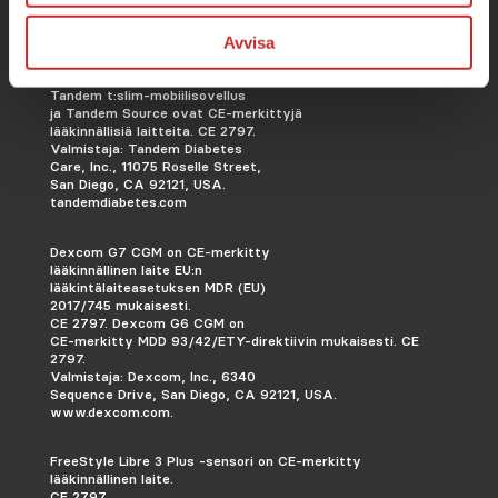
Avvisa
Tandem t:slim X2 -insuliinipumppu,
Tandem t:slim-mobiilisovellus
ja Tandem Source ovat CE-merkittyjä
lääkinnällisiä laitteita. CE 2797.
Valmistaja: Tandem Diabetes
Care, Inc., 11075 Roselle Street,
San Diego, CA 92121, USA.
tandemdiabetes.com
Dexcom G7 CGM on CE-merkitty
lääkinnällinen laite EU:n
lääkintälaiteasetuksen MDR (EU)
2017/745 mukaisesti.
CE 2797. Dexcom G6 CGM on
CE-merkitty MDD 93/42/ETY-direktiivin mukaisesti.
CE
2797.
Valmistaja: Dexcom, Inc., 6340
Sequence Drive, San Diego, CA 92121, USA.
www.dexcom.com.
FreeStyle Libre 3 Plus -sensori on CE-merkitty
lääkinnällinen laite.
CE 2797.