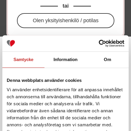
tai
insuliinipumppu
Olen yksityishenkilö / potilas
Lataa tiedosto
Samtycke
Information
Om
Muita tietoja Tandem t:slim X2™-
Denna webbplats använder cookies
insuliinipumppu
Vi använder enhetsidentifierare för att anpassa innehållet
och annonserna till användarna, tillhandahålla funktioner
för sociala medier och analysera vår trafik. Vi
OPETUSELOKUVA -
vidarebefordrar även sådana identifierare och annan
Hätävaihto – Tandem t:slim X2
information från din enhet till de sociala medier och
annons- och analysföretag som vi samarbetar med.