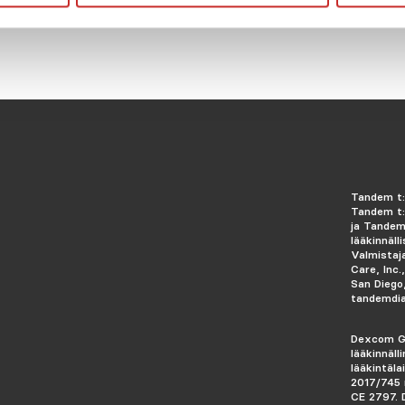
Tandem t:
Tandem t:
ja Tandem
lääkinnälli
Valmistaj
Care, Inc.
San Diego
tandemdi
Dexcom G
lääkinnäll
lääkintäl
2017/745 
CE 2797.