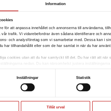
Information
telmä
ältä
cookies
e för att anpassa innehållet och annonserna till användarna, tillh
vår trafik. Vi vidarebefordrar även sådana identifierare och anna
nnons- och analysföretag som vi samarbetar med. Dessa kan i sin
lim X2™-insuliinipumppu
har tillhandahållit eller som de har samlat in när du har använt 
ga cookies utan att du har samtyckt till det. Du har rätt att när s
nställningarna nedan. Du kan närsomhelst justera inställningarna
OPETUSELOKUVA -
skärm. Väljer du att inte ge ditt samtycke kommer vi enbart pla
Aktiivisuustila Liikunta
funktion. För mer information om cookies och vår personuppgif
Inställningar
Statistik
Tandem t:slim X2
uvia
Katsella eloku
Tillåt urval