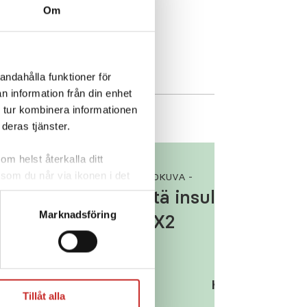
Om
andahålla funktioner för
n information från din enhet
 tur kombinera informationen
deras tjänster.
om helst återkalla ditt
 som du når via ikonen i det
OPETUSELOKUVA -
cera cookies som är
 –
Pysäytä insuliini – Tan
tshantering,
se
Marknadsföring
t:slim X2
via
Katsella elokuvi
Tillåt alla