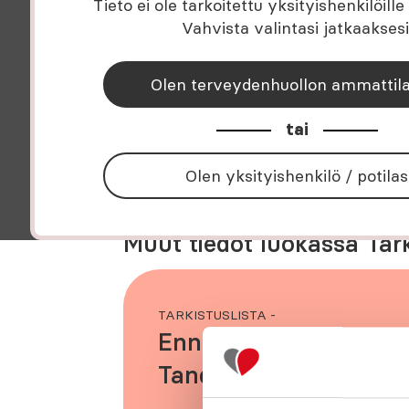
Tieto ei ole tarkoitettu yksityishenkilöille t
Tuote: Tandem t:slim X2™
Vahvista valintasi jatkaaksesi
Olen terveydenhuollon ammattil
Lataa tiedosto
tai
Olen yksityishenkilö / potilas
Muut tiedot luokassa Tar
TARKISTUSLISTA -
Ennen pumppualoitus
Tandem t:slim X2 ja
Dexcom CGM -