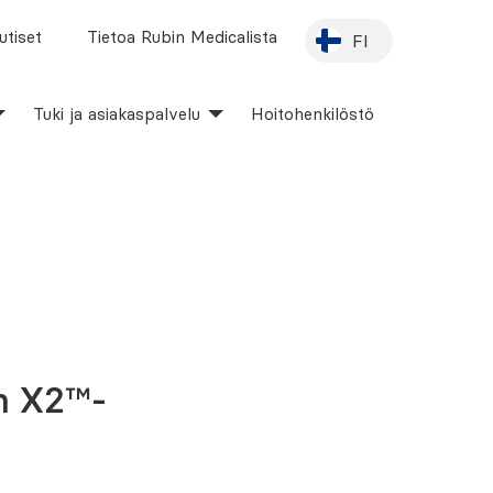
utiset
Tietoa Rubin Medicalista
FI
Tuki ja asiakaspalvelu
Hoitohenkilöstö
im X2™-