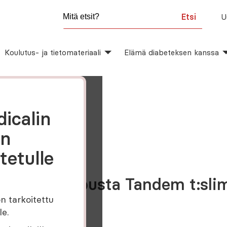
Etsi
U
Koulutus- ja tietomateriaali
Elämä diabeteksen kanssa
icalin
on
tetulle
nsuliinipumpusta Tandem t:sl
n tarkoitettu
le.