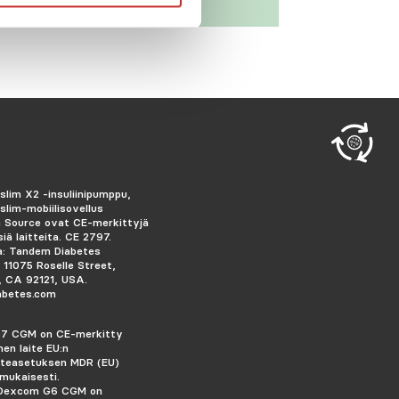
slim X2 -insuliinipumppu,
slim-mobiilisovellus
 Source ovat CE-merkittyjä
siä laitteita. CE 2797.
a: Tandem Diabetes
, 11075 Roselle Street,
, CA 92121, USA.
abetes.com
7 CGM on CE-merkitty
inen laite EU:n
aiteasetuksen MDR (EU)
mukaisesti.
 Dexcom G6 CGM on