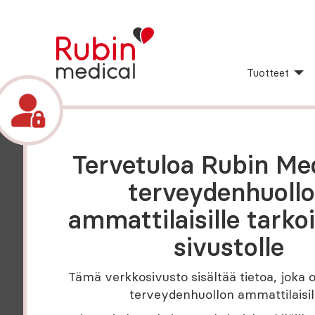
Tuotteet
Tervetuloa Rubin Med
terveydenhuoll
Tarkistuslista
ammattilaisille tarkoi
2 SIVUJA
sivustolle
Asetukset toisesta i
Tämä verkkosivusto sisältää tietoa, joka o
insuliinipumppuun
terveydenhuollon ammattilaisil