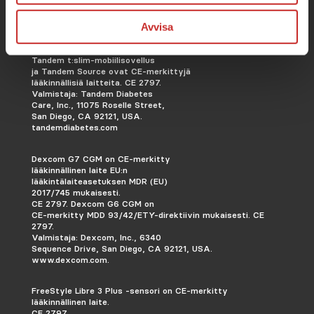
Avvisa
Tandem t:slim X2 -insuliinipumppu,
Tandem t:slim-mobiilisovellus
ja Tandem Source ovat CE-merkittyjä
lääkinnällisiä laitteita. CE 2797.
Valmistaja: Tandem Diabetes
Care, Inc., 11075 Roselle Street,
San Diego, CA 92121, USA.
tandemdiabetes.com
Dexcom G7 CGM on CE-merkitty
lääkinnällinen laite EU:n
lääkintälaiteasetuksen MDR (EU)
2017/745 mukaisesti.
CE 2797. Dexcom G6 CGM on
CE-merkitty MDD 93/42/ETY-direktiivin mukaisesti.
CE
2797.
Valmistaja: Dexcom, Inc., 6340
Sequence Drive, San Diego, CA 92121, USA.
www.dexcom.com.
FreeStyle Libre 3 Plus -sensori on CE-merkitty
lääkinnällinen laite.
CE 2797.