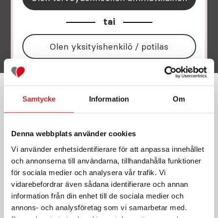
insuliinipumppu
tai
Olen yksityishenkilö / potilas
Lataa tiedosto
Samtycke
Information
Om
Muita tietoja Tandem t:slim X2™-
Denna webbplats använder cookies
insuliinipumppu
Vi använder enhetsidentifierare för att anpassa innehållet
och annonserna till användarna, tillhandahålla funktioner
för sociala medier och analysera vår trafik. Vi
OPETUSELOKUVA -
vidarebefordrar även sådana identifierare och annan
Hätävaihto – Tandem t:slim X2
information från din enhet till de sociala medier och
annons- och analysföretag som vi samarbetar med.