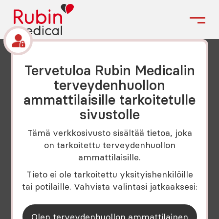
Tervetuloa Rubin Medicalin
terveydenhuollon
ammattilaisille tarkoitetulle
Esite
sivustolle
2 sivuja
Tämä verkkosivusto sisältää tietoa, joka
CGM aloitus - Tandem
on tarkoitettu terveydenhuollon
ammattilaisille.
t:slim X2 -
Tieto ei ole tarkoitettu yksityishenkilöille
insuliinipumppu
tai potilaille. Vahvista valintasi jatkaaksesi:
Tuote: Tandem t:slim X2™-
Olen terveydenhuollon ammattilainen