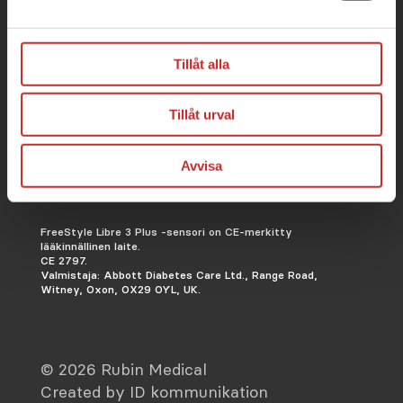
San Diego, CA 92121, USA.
tandemdiabetes.com
Dexcom G7 CGM on CE-merkitty
Tillåt alla
lääkinnällinen laite EU:n
lääkintälaiteasetuksen MDR (EU)
2017/745 mukaisesti.
Tillåt urval
CE 2797. Dexcom G6 CGM on
CE-merkitty MDD 93/42/ETY-direktiivin mukaisesti.
CE
2797.
Valmistaja: Dexcom, Inc., 6340
Avvisa
Sequence Drive, San Diego, CA 92121, USA.
www.dexcom.com.
FreeStyle Libre 3 Plus -sensori on CE-merkitty
lääkinnällinen laite.
CE 2797.
Valmistaja: Abbott Diabetes Care Ltd., Range Road,
Witney, Oxon, OX29 OYL, UK.
© 2026 Rubin Medical
Created by ID kommunikation