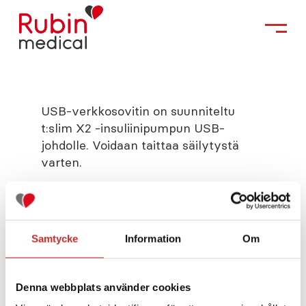
USB-verkkosovitin on suunniteltu
t:slim X2 -insuliinipumpun USB-
johdolle. Voidaan taittaa säilytystä
varten.
Tilaus oman hoitotiimin kautta.
Samtycke
Information
Om
Tuotenumero:
007866
Denna webbplats använder cookies