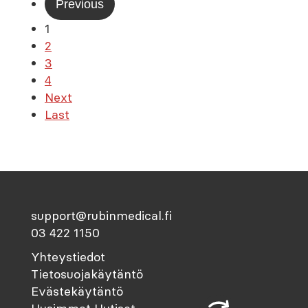
Previous
1
2
3
4
Next
Last
support@rubinmedical.fi
03 422 1150
Yhteystiedot
Tietosuojakäytäntö
Evästekäytäntö