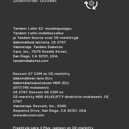
Uusimmat Uutiset
Tandem t:slim X2 -insuliinipumppu,
Tandem t:slim-mobiilisovellus
ja Tandem Source ovat CE-merkittyjä
lääkinnällisiä laitteita. CE 2797.
Valmistaja: Tandem Diabetes
Care, Inc., 11075 Roselle Street,
San Diego, CA 92121, USA.
tandemdiabetes.com
Dexcom G7 CGM on CE-merkitty
lääkinnällinen laite EU:n
lääkintälaiteasetuksen MDR (EU)
2017/745 mukaisesti.
CE 2797. Dexcom G6 CGM on
CE-merkitty MDD 93/42/ETY-direktiivin mukaisesti.
CE
2797.
Valmistaja: Dexcom, Inc., 6340
Sequence Drive, San Diego, CA 92121, USA.
www.dexcom.com.
FreeStyle Libre 3 Plus -sensori on CE-merkitty