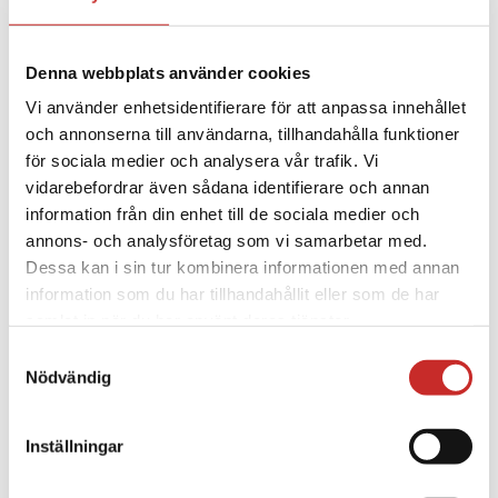
2316-251027 Snabbguide Så kommer du
igång_dig…
Read More
Denna webbplats använder cookies
Suositukset eri
Vi använder enhetsidentifierare för att anpassa innehållet
tutkimustilanteissa –
och annonserna till användarna, tillhandahålla funktioner
Tandem t:slim X2 ja
för sociala medier och analysera vår trafik. Vi
vidarebefordrar även sådana identifierare och annan
Dexcom CGM -
information från din enhet till de sociala medier och
insuliinipumppujärjestelmä
annons- och analysföretag som vi samarbetar med.
Dessa kan i sin tur kombinera informationen med annan
2 SIVUJA FI-2235-250811
information som du har tillhandahållit eller som de har
Rekommendationer vid olika
samlat in när du har använt deras tjänster.
undersökningar_Digitalfil FI-2235-250811
Samtyckesval
Rekommendationer vid olika
Vi placerar inga icke-nödvändiga cookies utan att du har
Nödvändig
undersökningar_Digitalfil FI-2235-250811
samtyckt till det. Du har rätt att när som helst återkalla
Rekommendationer vid olika
ditt samtycke, vilket du gör via inställningarna nedan. Du
undersökningar_Digitalfil FI-2235-250811
Inställningar
kan närsomhelst justera inställningarna som du når via
Rekommendationer vid olika
ikonen i det nedre vänstra hörnet av din skärm. Väljer du
undersökningar_Digitalfil…
Read More