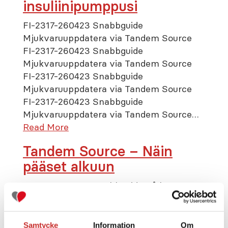
insuliinipumppusi
FI-2317-260423 Snabbguide
Mjukvaruuppdatera via Tandem Source
FI-2317-260423 Snabbguide
Mjukvaruuppdatera via Tandem Source
FI-2317-260423 Snabbguide
Mjukvaruuppdatera via Tandem Source
FI-2317-260423 Snabbguide
Mjukvaruuppdatera via Tandem Source…
Read More
Tandem Source – Näin
pääset alkuun
FI-2316-251027 Snabbguide Så kommer
du igång_dig FI-2316-251027 Snabbguide
Så kommer du igång_dig FI-2316-251027
Snabbguide Så kommer du igång_dig FI-
Samtycke
Information
Om