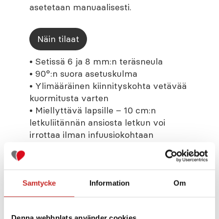
asetetaan manuaalisesti.
Näin tilaat
• Setissä 6 ja 8 mm:n teräsneula
• 90°:n suora asetuskulma
• Ylimääräinen kiinnityskohta vetävää
kuormitusta varten
• Miellyttävä lapsille – 10 cm:n
letkuliitännän ansiosta letkun voi
irrottaa ilman infuusiokohtaan
koskemista
• Saatavana 60 cm:n letkulla
• Helppo asettaa manuaalisesti
• t:lock-liitäntä
Samtycke
Information
Om
Denna webbplats använder cookies