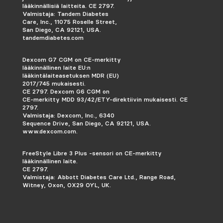
lääkinnällisiä laitteita. CE 2797.
Valmistaja: Tandem Diabetes
Care, Inc., 11075 Roselle Street,
San Diego, CA 92121, USA.
tandemdiabetes.com
Dexcom G7 CGM on CE-merkitty
lääkinnällinen laite EU:n
lääkintälaiteasetuksen MDR (EU)
2017/745 mukaisesti.
CE 2797. Dexcom G6 CGM on
CE-merkitty MDD 93/42/ETY-direktiivin mukaisesti.
CE
2797.
Valmistaja: Dexcom, Inc., 6340
Sequence Drive, San Diego, CA 92121, USA.
www.dexcom.com.
FreeStyle Libre 3 Plus -sensori on CE-merkitty
lääkinnällinen laite.
CE 2797.
Valmistaja: Abbott Diabetes Care Ltd., Range Road,
Witney, Oxon, OX29 OYL, UK.