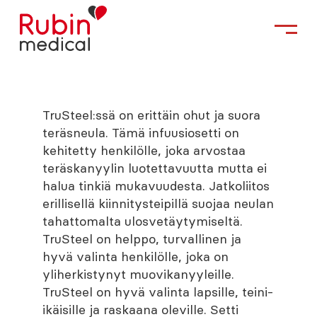
TruSteel:ssä on erittäin ohut ja suora
teräsneula. Tämä infuusiosetti on
kehitetty henkilölle, joka arvostaa
teräskanyylin luotettavuutta mutta ei
halua tinkiä mukavuudesta. Jatkoliitos
erillisellä kiinnitysteipillä suojaa neulan
tahattomalta ulosvetäytymiseltä.
TruSteel on helppo, turvallinen ja
hyvä valinta henkilölle, joka on
yliherkistynyt muovikanyyleille.
TruSteel on hyvä valinta lapsille, teini-
ikäisille ja raskaana oleville. Setti