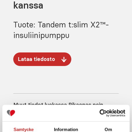
kanssa
Tuote: Tandem t:slim X2™-
insuliinipumppu
Lataa tiedosto
Muut tiedot luokassa Pikaopas noin
Tandem t:slim X2™-insuliinipumppu
Samtycke
Information
Om