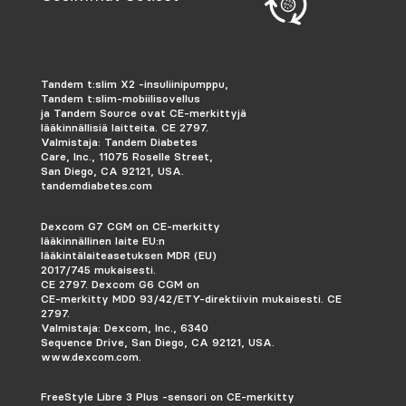
Tandem t:slim X2 -insuliinipumppu,
Tandem t:slim-mobiilisovellus
ja Tandem Source ovat CE-merkittyjä
lääkinnällisiä laitteita. CE 2797.
Valmistaja: Tandem Diabetes
Care, Inc., 11075 Roselle Street,
San Diego, CA 92121, USA.
tandemdiabetes.com
Dexcom G7 CGM on CE-merkitty
lääkinnällinen laite EU:n
lääkintälaiteasetuksen MDR (EU)
2017/745 mukaisesti.
CE 2797. Dexcom G6 CGM on
CE-merkitty MDD 93/42/ETY-direktiivin mukaisesti.
CE
2797.
Valmistaja: Dexcom, Inc., 6340
Sequence Drive, San Diego, CA 92121, USA.
www.dexcom.com.
FreeStyle Libre 3 Plus -sensori on CE-merkitty