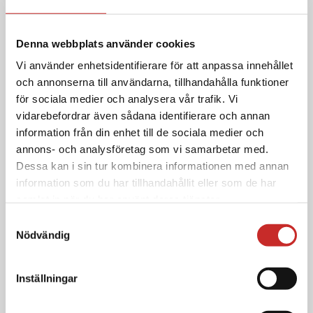
PIKAOPAS - 2 SIVUJA
Suositukset eri
tutkimustilanteissa – Tandem
Denna webbplats använder cookies
t:slim X2 ja Dexcom CGM -
Vi använder enhetsidentifierare för att anpassa innehållet
insuliinipumppujärjestelmä
och annonserna till användarna, tillhandahålla funktioner
för sociala medier och analysera vår trafik. Vi
Käy ja lataa täältä
vidarebefordrar även sådana identifierare och annan
information från din enhet till de sociala medier och
annons- och analysföretag som vi samarbetar med.
Dessa kan i sin tur kombinera informationen med annan
information som du har tillhandahållit eller som de har
samlat in när du har använt deras tjänster.
Muita tietoja Tandem t:slim X2™-
insuliinipumppu
Samtyckesval
Vi placerar inga icke-nödvändiga cookies utan att du har
Nödvändig
samtyckt till det. Du har rätt att när som helst återkalla
ditt samtycke, vilket du gör via inställningarna nedan. Du
OPETUSELOKUVA -
Inställningar
kan närsomhelst justera inställningarna som du når via
Hätävaihto – Tandem t:slim X2
ikonen i det nedre vänstra hörnet av din skärm. Väljer du