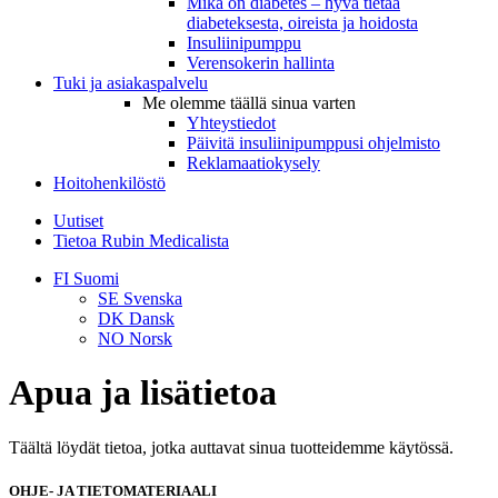
Mikä on diabetes – hyvä tietää
diabeteksesta, oireista ja hoidosta
Insuliinipumppu
Verensokerin hallinta
Tuki ja asiakaspalvelu
Me olemme täällä sinua varten
Yhteystiedot
Päivitä insuliinipumppusi ohjelmisto
Reklamaatiokysely
Hoitohenkilöstö
Uutiset
Tietoa Rubin Medicalista
FI
Suomi
SE
Svenska
DK
Dansk
NO
Norsk
Apua ja lisätietoa
Täältä löydät tietoa, jotka auttavat sinua tuotteidemme käytössä.
OHJE- JA TIETOMATERIAALI