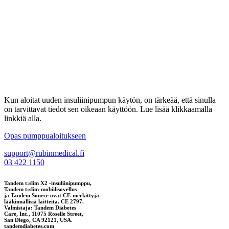
Kun aloitat uuden insuliinipumpun käytön, on tärkeää, että sinulla
on tarvittavat tiedot sen oikeaan käyttöön. Lue lisää klikkaamalla
linkkiä alla.
Opas pumppualoitukseen
support@rubinmedical.fi
03 422 1150
Tandem t:slim X2 -insuliinipumppu,
Tandem t:slim-mobiilisovellus
ja Tandem Source ovat CE-merkittyjä
lääkinnällisiä laitteita. CE 2797.
Valmistaja: Tandem Diabetes
Care, Inc., 11075 Roselle Street,
San Diego, CA 92121, USA.
tandemdiabetes.com