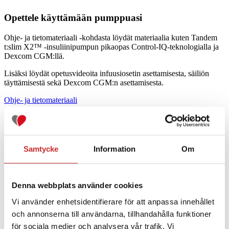
Opettele käyttämään pumppuasi
Ohje-
ja tietomateriaali -kohdasta löydät materiaalia kuten Tandem
t:slim X2™ -insuliinipumpun pikaopas Control-IQ-teknologialla
ja
Dexcom CGM:llä
.
Lisäksi löydät opetusvideoita infuusiosetin asettamisesta, säiliön
täyttämisestä
sekä Dexcom CGM:n
asettamisesta.
Ohje- ja tietomateriaali
KYSYMYKSET JA VASTAUKSET
Vastaukset usein kysyttyihin kysymyksiin
Samtycke
Information
Om
Kysymyksiä ja vastauksia -sivulta löydät vastauksia tavallisimpiin
tuotteisiimme liittyviin kysymyksiin.
Denna webbplats använder cookies
Vi använder enhetsidentifierare för att anpassa innehållet
Kysymykset ja vastaukset
och annonserna till användarna, tillhandahålla funktioner
AKUN LATAAMINEN
för sociala medier och analysera vår trafik. Vi