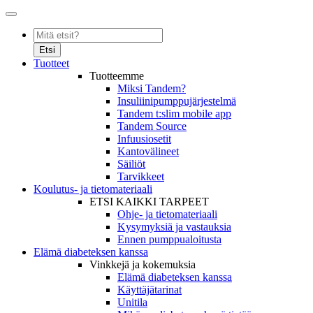
Etsi
Tuotteet
Tuotteemme
Miksi Tandem?
Insuliinipumppujärjestelmä
Tandem t:slim mobile app
Tandem Source
Infuusiosetit
Kantovälineet
Säiliöt
Tarvikkeet
Koulutus- ja tietomateriaali
ETSI KAIKKI TARPEET
Ohje- ja tietomateriaali
Kysymyksiä ja vastauksia
Ennen pumppualoitusta
Elämä diabeteksen kanssa
Vinkkejä ja kokemuksia
Elämä diabeteksen kanssa
Käyttäjätarinat
Unitila