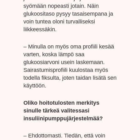
syömään nopeasti jotain. Näin
glukoositaso pysyy tasaisempana ja
voin tuntea oloni turvalliseksi
liikkeessäkin.
– Minulla on myös oma profiili kesää
varten, koska lämpö saa
glukoosiarvoni usein laskemaan.
Sairastumisprofiili kuulostaa myös
todella fiksulta, joten taidan lisätä sen
käyttöön.
Oliko hoitotulosten merkitys
sinulle tärkeä valitessasi
insuliinipumppujärjestelmää?
– Ehdottomasti. Tiedän, että voin