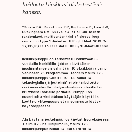
hoidosta klinikkasi diabetestiimin
kanssa.
*Brown SA, Kovatchev BP, Raghinaru D, Lum JW,
Buckingham BA, Kudva YC, et al. Six-month
randomized, multicenter trial of closed-loop
control in type 1 diabetes. N Engl J Med. 2019 Oct
16;381(18):1707-1717. doi:10.1056/NEJMoa1907863.
Insuliinipumppu on tarkoitettu vähintään 6-
vuotiaille henkilöille, joiden päivittäinen
insuliinintarve on vähintään 10 yksikköä ja paino
vähintään 25 kilogrammaa. Tandem t:slim X2 -
insuliinipumppu Control-IQ- tai Basal-IQ-
teknologialla (järjestelmä) ei ole tarkoitettu
raskaana oleville, dialyysihoidossa oleville tai
kriittisesti sairaille potilaille. Pumppu on
suunniteltu yksittäisen käyttäjän käyttöön.
Luettelo yhteensopivista insuliineista löytyy
käyttöoppaasta.
Älä käytä järjestelmää, jos käytät hydroksiureaa.
T:slim X2 -insuliinipumpun, t:slim X2 -
insuliinipumpun Basal-IQ- tai Control-IQ-