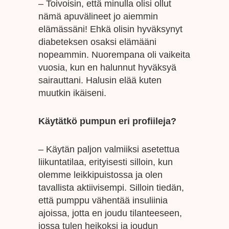
– Toivoisin, että minulla olisi ollut
nämä apuvälineet jo aiemmin
elämässäni! Ehkä olisin hyväksynyt
diabeteksen osaksi elämääni
nopeammin. Nuorempana oli vaikeita
vuosia, kun en halunnut hyväksyä
sairauttani. Halusin elää kuten
muutkin ikäiseni.
Käytätkö pumpun eri profiileja?
– Käytän paljon valmiiksi asetettua
liikuntatilaa, erityisesti silloin, kun
olemme leikkipuistossa ja olen
tavallista aktiivisempi. Silloin tiedän,
että pumppu vähentää insuliinia
ajoissa, jotta en joudu tilanteeseen,
jossa tulen heikoksi ja joudun