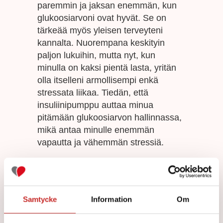
paremmin ja jaksan enemmän, kun
glukoosiarvoni ovat hyvät. Se on
tärkeää myös yleisen terveyteni
kannalta. Nuorempana keskityin
paljon lukuihin, mutta nyt, kun
minulla on kaksi pientä lasta, yritän
olla itselleni armollisempi enkä
stressata liikaa. Tiedän, että
insuliinipumppu auttaa minua
pitämään glukoosiarvon hallinnassa,
mikä antaa minulle enemmän
vapautta ja vähemmän stressiä.
En muista elämää ilman diabetesta
Martina sai tyypin 1 diabeteksen
Samtycke
Information
Om
kolmivuotiaana, joten hän ei muista
elämää ilman sitä. Hänen