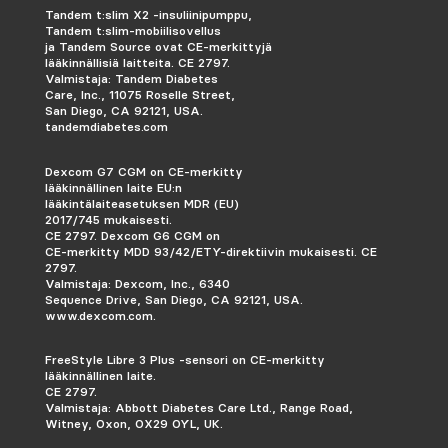
Tandem t:slim X2 -insuliinipumppu,
Tandem t:slim-mobiilisovellus
ja Tandem Source ovat CE-merkittyjä
lääkinnällisiä laitteita. CE 2797.
Valmistaja: Tandem Diabetes
Care, Inc., 11075 Roselle Street,
San Diego, CA 92121, USA.
tandemdiabetes.com
Dexcom G7 CGM on CE-merkitty
lääkinnällinen laite EU:n
lääkintälaiteasetuksen MDR (EU)
2017/745 mukaisesti.
CE 2797. Dexcom G6 CGM on
CE-merkitty MDD 93/42/ETY-direktiivin mukaisesti.
CE
2797.
Valmistaja: Dexcom, Inc., 6340
Sequence Drive, San Diego, CA 92121, USA.
www.dexcom.com.
FreeStyle Libre 3 Plus -sensori on CE-merkitty
lääkinnällinen laite.
CE 2797.
Valmistaja: Abbott Diabetes Care Ltd., Range Road,
Witney, Oxon, OX29 OYL, UK.