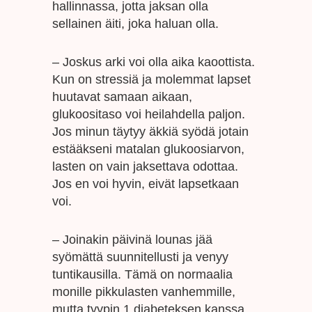
hallinnassa, jotta jaksan olla
sellainen äiti, joka haluan olla.
– Joskus arki voi olla aika kaoottista.
Kun on stressiä ja molemmat lapset
huutavat samaan aikaan,
glukoositaso voi heilahdella paljon.
Jos minun täytyy äkkiä syödä jotain
estääkseni matalan glukoosiarvon,
lasten on vain jaksettava odottaa.
Jos en voi hyvin, eivät lapsetkaan
voi.
– Joinakin päivinä lounas jää
syömättä suunnitellusti ja venyy
tuntikausilla. Tämä on normaalia
monille pikkulasten vanhemmille,
mutta tyypin 1 diabeteksen kanssa