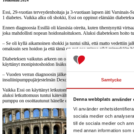
Toukokuu 2024
Essi, 29-vuotias terveydenhoitaja ja 3-vuotiaan lapsen äiti Varsinais-
1 diabetes. Vaikka alku oli shokki, Essi on oppinut elämään diabetekse
Ennen diagnoosia Essillä oli klassisia oireita, kuten tihentynyttä vir
joka mahdollisti nopean hoidonaloituksen. Aluksi diabeteksen hoito tun
– Se oli kyllä aikamoinen shokki ja tuntui siltä, että matto vedettiin jal
omaksuin sen hoidon ja että tämä on nyt osa minua eikä minnekään hävi
Diabeteksen vaikutus arkeen on ollut merkittävä, mutta Essi korostaa,
käyttänyt monipistoshoidon lisäksi letkutonta insuliinipumppua ja v
– Vuoden verran diagnoosin jälkeen minulla oli monipistoshoito, jonk
insuliinipumppujärjestelmän Dexcomin sensorilla käyttööni.
Samtycke
Vaikka Essi on käyttänyt letkutonta insuliinipumppua, hän ei koe let
aluksi letkuttomuus tuntui kätevältä, Essi huomasi, että letkullinen p
Denna webbplats använder 
pumppu on osoittautunut hänelle erinomaiseksi vaihtoehdoksi diabete
Vi använder enhetsidentifierar
sociala medier och analysera 
till de sociala medier och a
med annan information som du 