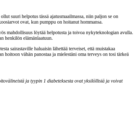
ollut suuri helpotus tässä ajatusmaailmassa, niin paljon se on
ä glukoosiarvot ovat, kun pumppu on hoitanut hommansa.
yös mahdollisuus löytää helpotusta ja toivoa nykyteknologian avulla.
van henkilön elämänlaatuun.
 sairastaville haluaisin lähettää terveiset, että muistakaa
aan hoitoon vähän panostaa ja mielestäni oma terveys on tosi tärkeä
lineistä ja tyypin 1 diabeteksesta ovat yksilöllisiä ja voivat