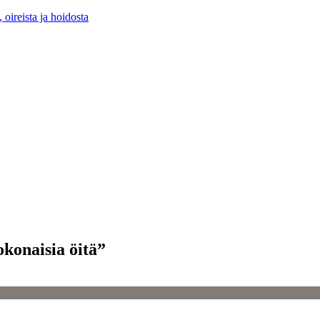
 oireista ja hoidosta
okonaisia öitä”