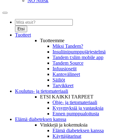
NO
Norsk
Etsi
Tuotteet
Tuotteemme
Miksi Tandem?
Insuliinipumppujärjestelmä
Tandem t:slim mobile app
Tandem Source
Infuusiosetit
Kantovälineet
Säiliöt
Tarvikkeet
Koulutus- ja tietomateriaali
ETSI KAIKKI TARPEET
Ohje- ja tietomateriaali
Kysymyksiä ja vastauksia
Ennen pumppualoitusta
Elämä diabeteksen kanssa
Vinkkejä ja kokemuksia
Elämä diabeteksen kanssa
Käyttäjätarinat