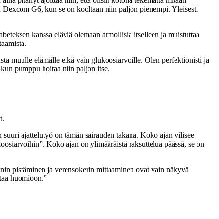
na pitänyt ajoittaa niin, että olisin kotona tekemättä mitään
Dexcom G6, kun se on kooltaan niin paljon pienempi. Yleisesti
eteksen kanssa eläviä olemaan armollisia itselleen ja muistuttaa
ttaamista.
usta muulle elämälle eikä vain glukoosiarvoille. Olen perfektionisti ja
, kun pumppu hoitaa niin paljon itse.
t.
n suuri ajattelutyö on tämän sairauden takana. Koko ajan vilisee
koosiarvoihin”. Koko ajan on ylimääräistä raksuttelua päässä, se on
iinin pistäminen ja verensokerin mittaaminen ovat vain näkyvä
ottaa huomioon.”