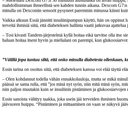
– Mielestäni Dexcom G7:n 30 minuutin alustusaika on aivan huippu, kos
mahdollisimman ihmeellistä sen kahden tunnin aikana. Dexcom G7:n 
minulla on Dexcomin sensorit pysyneet paremmin minussa kiinni kuin
Vaikka alkuun Essiä jännitti insuliinipumpun käyttö, hän on oppinut 
terveitä ihmisiä siitä, että diabeteksen hallinta vaatii jatkuvaa ajattel
– Tosi kivasti Tandem-järjestelmä kyllä hoitaa eikä tarvitse olla itse s
haluan hoitaa itseni hyvin ja mielialani on parempi, kun glukoosiarvot 
”Välillä jopa tuntuu siltä, että onko minulla diabetesta ollenkaan, k
Essin tarina on osoitus siitä, että diabeteksen kanssa voi elää täyttä e
– Olen kohdannut todella vähän ennakkoluuloja, mutta se mikä minulle o
päässä se sama rulla, että ”jos minä nyt syön, niin mitä minä syön, mi
niin paljon muutakin kuin se insuliinin pistäminen ja glukoosiarvojen
Essin sanoista välittyy taakka, joka usein jää terveiden ihmisten huo
jäävuoren huippu. “Pistäminen ja mittaaminen on vaan se näkyvä jäävu