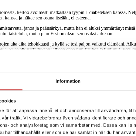
Suomesta, kertoo avoimesti matkastaan tyypin 1 diabeteksen kanssa. Neljä
n kanssa ja näkee sen osana itseään, ei esteenä.
tsaamistarvetta, janoa ja päänsärkyä, mutta hän ei aluksi ymmärtänyt mis
tui taistelulta, mutta pian Essi omaksui sen osaksi arkeaan.
kojen alta aika tehokkaasti ja kyllä se tosi paljon vaikutti elämääni. Alku
ä. Ei se alkujärkytyksen jälkeen enää niin kauhealta tuntunut, Essi ke
 että se ei estä häntä elämästä täyttä elämää. Hän on motivoitunut hyv
iimeisimpänä Tandem t:slim X2™ -insuliinipumppujärjestelmää Dexcomin
a jälkeen sain letkuttoman insuliinipumpun. Se oli minulla kolme vuott
Information
kullista pumppua huonompana vaihtoehtona. Päinvastoin hän kertoo, että 
umppu sopii hänelle paremmin monessa tilanteessa. Essi korostaa, että jo
cookies
ksen hoidossa.
e för att anpassa innehållet och annonserna till användarna, tillh
vår trafik. Vi vidarebefordrar även sådana identifierare och anna
nnons- och analysföretag som vi samarbetar med. Dessa kan i sin
har tillhandahållit eller som de har samlat in när du har använt 