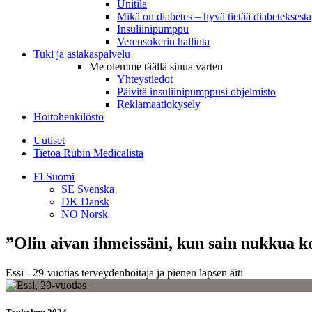
Unitila
Mikä on diabetes – hyvä tietää diabeteksesta,
Insuliinipumppu
Verensokerin hallinta
Tuki ja asiakaspalvelu
Me olemme täällä sinua varten
Yhteystiedot
Päivitä insuliinipumppusi ohjelmisto
Reklamaatiokysely
Hoitohenkilöstö
Uutiset
Tietoa Rubin Medicalista
FI
Suomi
SE
Svenska
DK
Dansk
NO
Norsk
”Olin aivan ihmeissäni, kun sain nukkua k
Essi - 29-vuotias terveydenhoitaja ja pienen lapsen äiti