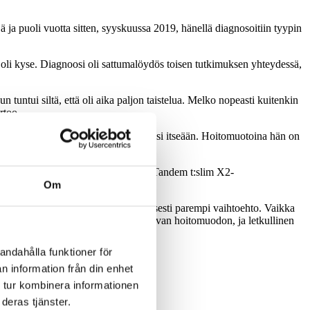
 ja puoli vuotta sitten, syyskuussa 2019, hänellä diagnosoitiin tyypin
tä oli kyse. Diagnoosi oli sattumalöydös toisen tutkimuksen yhteydessä,
un tuntui siltä, että oli aika paljon taistelua. Melko nopeasti kuitenkin
rtoo.
ään hoitoon ja kokee diabeteksen osaksi itseään. Hoitomuotoina hän on
 sensorilla.
a, jonka jälkeen viime syksynä sain Tandem t:slim X2-
Om
letkuttomuus ei aina ole automaattisesti parempi vaihtoehto. Vaikka
kainen löytää itselleen parhaiten sopivan hoitomuodon, ja letkullinen
andahålla funktioner för
n information från din enhet
 tur kombinera informationen
deras tjänster.