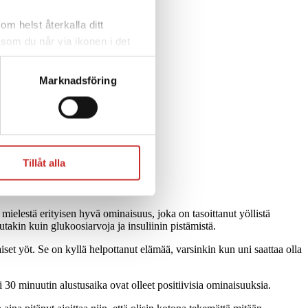
om helst återkalla ditt
 som du når via ikonen i det
cera cookies som är
tshantering,
se
Marknadsföring
Tillåt alla
 mielestä erityisen hyvä ominaisuus, joka on tasoittanut yöllistä
akin kuin glukoosiarvoja ja insuliinin pistämistä.
et yöt. Se on kyllä helpottanut elämää, varsinkin kun uni saattaa olla
0 minuutin alustusaika ovat olleet positiivisia ominaisuuksia.