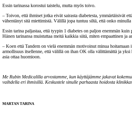
Essin tarinassa korostui taistelu, mutta myös toivo.
– Toivon, että ihmiset jotka eivät sairasta diabetesta, ymmärtäisivät e
vähentänyt sitä miettimistä. Välillä jopa tuntuu siltä, että onko minul
Essin tarina paljastaa, että tyypin 1 diabetes on paljon enemmän kuin
Hänen tarinansa muistuttaa meitä kaikkia siitä, miten empaattinen ja 
– Koen että Tandem on vielä enemmän motivoinut minua hoitamaan itseän
armollisuus itsellenne, että välillä on ihan OK olla välittämättä ja y
asia ottaa huomioon.
Me Rubin Medicalilla arvostamme, kun käyttäjämme jakavat kokemuksiaa
vaihdella eri ihmisillä. Keskustele sinulle parhaasta hoidosta klinikka
MARTAN TARINA