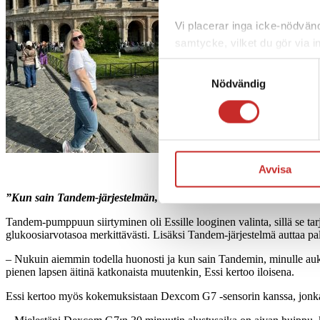
Vi placerar inga icke-nödvändi
samtycke, vilket du gör via i
nedre vänstra hörnet av din 
Samtyckesval
nödvändiga för webbplatsens 
Nödvändig
vår personuppgiftspolicy
.
Avvisa
”Kun sain Tandem-järjestelmän, minulle aukesi ihan uusi maailma
Tandem-pumppuun siirtyminen oli Essille looginen valinta, sillä se tarjo
glukoosiarvotasoa merkittävästi. Lisäksi Tandem-järjestelmä auttaa pa
– Nukuin aiemmin todella huonosti ja kun sain Tandemin, minulle aukes
pienen lapsen äitinä katkonaista muutenkin
,
Essi kertoo iloisena.
Essi kertoo myös kokemuksistaan Dexcom G7 -sensorin kanssa, jonka hä