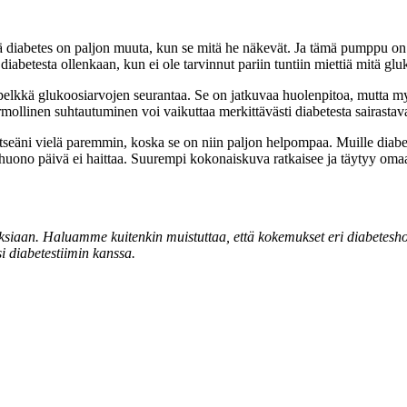
ttä diabetes on paljon muuta, kun se mitä he näkevät. Ja tämä pumppu on 
la diabetesta ollenkaan, kun ei ole tarvinnut pariin tuntiin miettiä mit
 pelkkä glukoosiarvojen seurantaa. Se on jatkuvaa huolenpitoa, mutta m
armollinen suhtautuminen voi vaikuttaa merkittävästi diabetesta sairasta
i vielä paremmin, koska se on niin paljon helpompaa. Muille diabetesta
ksi huono päivä ei haittaa. Suurempi kokonaiskuva ratkaisee ja täytyy om
n. Haluamme kuitenkin muistuttaa, että kokemukset eri diabeteshoitovä
si diabetestiimin kanssa.