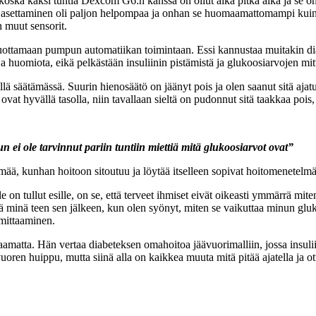
ka kaksi tuntia Dexcom G6:n kanssa on ollut aika pitkä aika ja se on ai
asettaminen oli paljon helpompaa ja onhan se huomaamattomampi kuin 
 muut sensorit.
luottamaan pumpun automatiikan toimintaan. Essi kannustaa muitakin diab
ua ja huomiota, eikä pelkästään insuliinin pistämistä ja glukoosiarvojen mi
iellä säätämässä. Suurin hienosäätö on jäänyt pois ja olen saanut sitä ajat
ovat hyvällä tasolla, niin tavallaan sieltä on pudonnut sitä taakkaa pois
un ei ole tarvinnut pariin tuntiin miettiä mitä glukoosiarvot ovat”
lämää, kunhan hoitoon sitoutuu ja löytää itselleen sopivat hoitomenetelmä
n tullut esille, on se, että terveet ihmiset eivät oikeasti ymmärrä mite
tä minä teen sen jälkeen, kun olen syönyt, miten se vaikuttaa minun glu
 mittaaminen.
maamatta. Hän vertaa diabeteksen omahoitoa jäävuorimalliin, jossa insul
oren huippu, mutta siinä alla on kaikkea muuta mitä pitää ajatella ja 