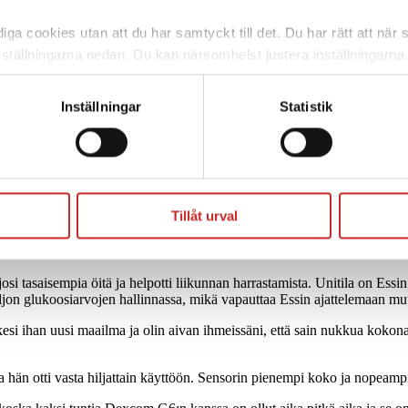
ga cookies utan att du har samtyckt till det. Du har rätt att när s
nställningarna nedan. Du kan närsomhelst justera inställningarna
skärm. Väljer du att inte ge ditt samtycke kommer vi enbart pla
funktion. För mer information om cookies och vår personuppgif
Inställningar
Statistik
Tillåt urval
”
si tasaisempia öitä ja helpotti liikunnan harrastamista. Unitila on Essin
ljon glukoosiarvojen hallinnassa, mikä vapauttaa Essin ajattelemaan muut
i ihan uusi maailma ja olin aivan ihmeissäni, että sain nukkua kokonais
n otti vasta hiljattain käyttöön. Sensorin pienempi koko ja nopeampi 3