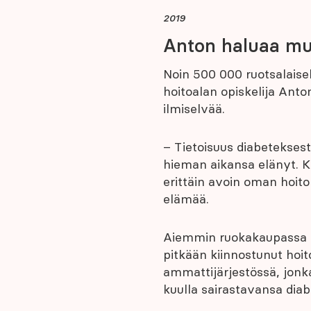
2019
Anton haluaa muu
Noin 500 000 ruotsalaisel
hoitoalan opiskelija Ant
ilmiselvää.
– Tietoisuus diabetekses
hieman aikansa elänyt. Ka
erittäin avoin oman hoito
elämää.
Aiemmin ruokakaupassa ty
pitkään kiinnostunut hoit
ammattijärjestössä, jonka
kuulla sairastavansa diab