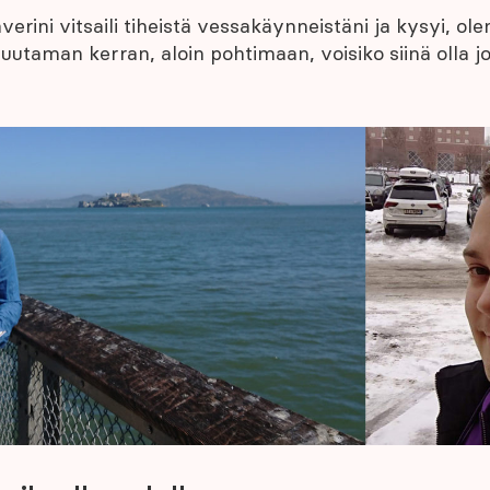
kaverini vitsaili tiheistä vessakäynneistäni ja kysyi, ol
utaman kerran, aloin pohtimaan, voisiko siinä olla jo