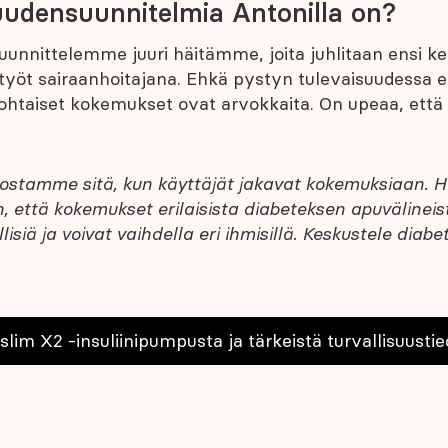
suudensuunnitelmia Antonilla on?
uunnittelemme juuri häitämme, joita juhlitaan ensi ke
työt sairaanhoitajana. Ehkä pystyn tulevaisuudessa 
kohtaiset kokemukset ovat arvokkaita. On upeaa, ett
vostamme sitä, kun käyttäjät jakavat kokemuksiaan. 
n, että kokemukset erilaisista diabeteksen apuvälineist
isiä ja voivat vaihdella eri ihmisillä. Keskustele diabet
slim X2 -insuliinipumpusta ja tärkeistä turvallisuustie