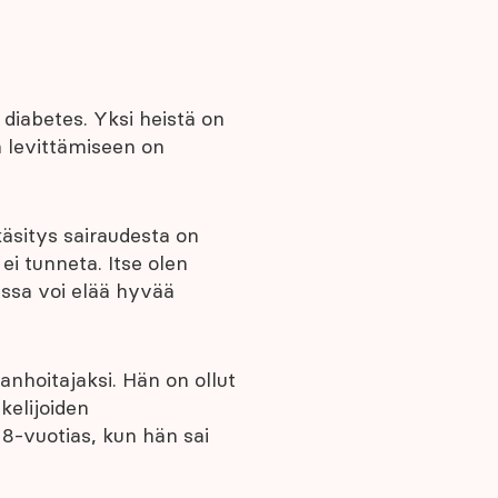
 diabetes. Yksi heistä on
n levittämiseen on
äsitys sairaudesta on
ei tunneta. Itse olen
nssa voi elää hyvää
nhoitajaksi. Hän on ollut
kelijoiden
18-vuotias, kun hän sai