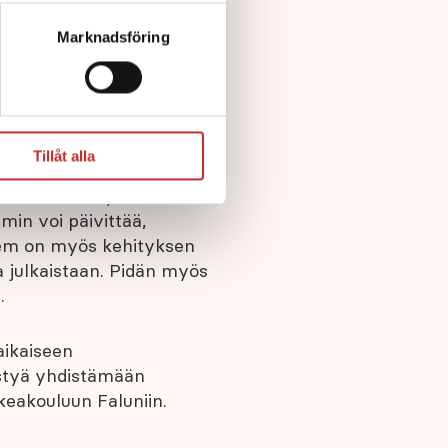
cera cookies som är
ni erittäin tyytyväinen.
tshantering,
se
Marknadsföring
hjelmiston
Tillåt alla
ttä haluan käyttööni
min voi päivittää,
em on myös kehityksen
a julkaistaan. Pidän myös
.
aikaiseen
ystyä yhdistämään
keakouluun Faluniin.