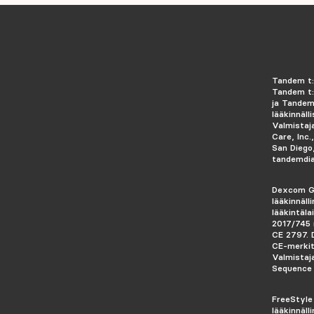
Tandem t:
Tandem t:
ja Tandem
lääkinnälli
Valmistaj
Care, Inc.
San Diego
tandemdi
Dexcom G
lääkinnäll
lääkintäl
2017/745 
CE 2797.
CE-merkit
Valmistaj
Sequence 
FreeStyle
lääkinnälli