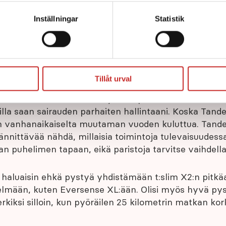
skärm. Väljer du att inte ge ditt samtycke kommer vi enbart pla
pumpun toiminnot perusteellisesti. Olen ollut valintaa
funktion. För mer information om cookies och vår personuppgif
Inställningar
Statistik
e
ita Anton arvostaa Tandem t:slim X2 -pumpussa, on o
Tillåt urval
stä vähän nörtti, mutta kyse on pikemminkin siitä, e
illa saan sairauden parhaiten hallintaani. Koska Tande
n vanhanaikaiselta muutaman vuoden kuluttua. Tand
ännittävää nähdä, millaisia toimintoja tulevaisuudess
an puhelimen tapaan, eikä paristoja tarvitse vaihdella
n, haluaisin ehkä pystyä yhdistämään t:slim X2:n pitkä
telmään, kuten Eversense XL:ään. Olisi myös hyvä p
kiksi silloin, kun pyöräilen 25 kilometrin matkan kor