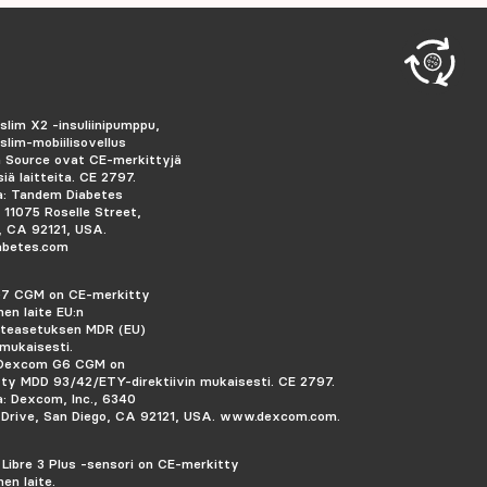
slim X2 -insuliinipumppu,
slim-mobiilisovellus
 Source ovat CE-merkittyjä
siä laitteita. CE 2797.
a: Tandem Diabetes
, 11075 Roselle Street,
, CA 92121, USA.
abetes.com
7 CGM on CE-merkitty
inen laite EU:n
aiteasetuksen MDR (EU)
mukaisesti.
 Dexcom G6 CGM on
ty MDD 93/42/ETY-direktiivin mukaisesti.
CE 2797.
a: Dexcom, Inc., 6340
Drive, San Diego, CA 92121, USA. www.dexcom.com.
 Libre 3 Plus -sensori on CE-merkitty
nen laite.