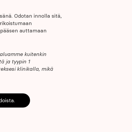
sänä. Odotan innolla sitä,
erikoistumaan
ä pääsen auttamaan
Haluamme kuitenkin
ä ja tyypin 1
eksesi klinikalla, mikä
doista.