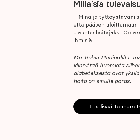
Millaisia tulevai
– Minä ja tyttöystäväni s
että pääsen aloittamaan 
diabeteshoitajaksi. Oma
ihmisiä.
Me, Rubin Medicalilla ar
kiinnittää huomiota siihe
diabeteksesta ovat yksilöll
hoito on sinulle paras.
Lue lisää Tandem t: