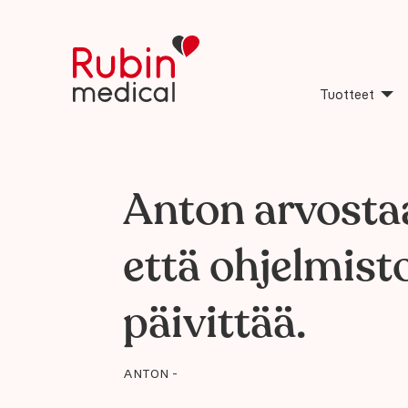
Tuotteet
Anton arvostaa
että ohjelmist
päivittää.
ANTON -