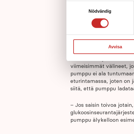
nedre vänstra hörnet av din 
edustajan, joka kävi läpi 
Samtyckesval
nödvändiga för webbplatsens 
Nödvändig
vår personuppgiftspolicy
.
Pumppu vaativill
Yksi ominaisuuksista, jo
päivittämismahdollisuus.
Avvisa
– Olen ehkä jonkun miele
viimeisimmät välineet, jo
pumppu ei ala tuntumaa
eturintamassa, joten on j
siitä, että pumppu ladata
– Jos saisin toivoa jotai
glukoosinseurantajärjes
pumppu älykelloon esimer