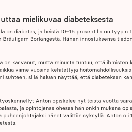
ttaa mielikuvaa diabeteksesta
la on diabetes, ja heistä 10–15 prosentilla on tyypin 1
on Bräutigam Borlängestä. Hänen innostuksensa tiedo
ta on kasvanut, mutta minusta tuntuu, että ihmisten k
ikkia viime vuosina kehitettyjä hoitomahdollisuuksia 
ni suhteen, sillä haluan näyttää, että diabeteksen ka
öskennellyt Anton opiskelee nyt toista vuotta sairaa
oalasta, ja opintojensa ohessa hän onkin mukana opis
 puheenjohtajaksi hänet valittiin syksyllä. Anton oli 
etesta.